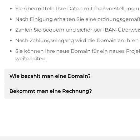
Sie übermitteln Ihre Daten mit Preisvorstellung u
Nach Einigung erhalten Sie eine ordnungsgemäß
Zahlen Sie bequem und sicher per IBAN-Überweis
Nach Zahlungseingang wird die Domain an Ihren P
Sie können Ihre neue Domain für ein neues Proj
weiterleiten.
Wie bezahlt man eine Domain?
Bekommt man eine Rechnung?
Nach einer Einigung wird der Inhaber Ihnen die Deta
dann die SEPA Bankdetails mitteilen und auf Wun
anbieten.
Ja, der Verkäufer wird Ihnen eine ordnungsgemäße
bekommen Sie auf Wunsch auch einen zusätzlichen 
Bitte geben Sie bei der Überweisung immer den