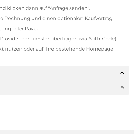
nd klicken dann auf "Anfrage senden".
e Rechnung und einen optionalen Kaufvertrag.
ung oder Paypal.
rovider per Transfer übertragen (via Auth-Code).
ekt nutzen oder auf Ihre bestehende Homepage
expand_less
expand_less
ils der Zahlung mitteilen. Der Inhaber wird Ihnen
sch auch Paypal oder weitere Zahlungsmethoden
 Rechnung senden. Bei größeren Kaufpreisen
Kaufvertrag.
 Domainnamen und die Rechnungsnummer an.