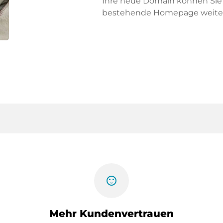
Ihre neue Domain können Sie f
bestehende Homepage weiter
sentiment_satisfied
Mehr Kundenvertrauen