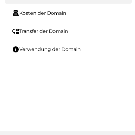
point_of_sale
Kosten der Domain
move_down
Transfer der Domain
info
Verwendung der Domain